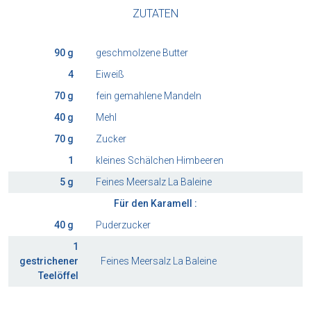
ZUTATEN
90 g
geschmolzene Butter
4
Eiweiß
70 g
fein gemahlene Mandeln
40 g
Mehl
70 g
Zucker
1
kleines Schälchen Himbeeren
5 g
Feines Meersalz La Baleine
Für den Karamell :
40 g
Puderzucker
1
gestrichener
Feines Meersalz La Baleine
Teelöffel