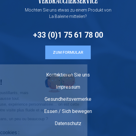
VERBRAUCHERSERVICE
Möchten Sie uns etwas zu einem Produkt von
La Baleine mitteilen?
+33 (0)1 75 61 78 00
ZUM FORMULAR
Salut c'est nous...
Kontaktieren Sie uns
les Cookies !
Impressum
On n’est ni sucrés, ni croustillants, mais
Gesundheitsvermerke
comme notre sel, on rehausse tout.
Navigation plus savoureuse, expérience personnalisée… on est cette
petite pincée qui rend votre visite plus fluide et agréable.
Essen / Sich bewegen
C’est vous qui dosez : sans, un peu ou beaucoup ?
Datenschutz
À quoi servent ces cookies :