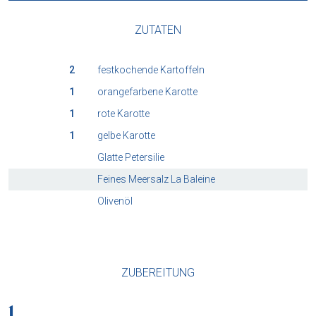
ZUTATEN
2
festkochende Kartoffeln
1
orangefarbene Karotte
1
rote Karotte
1
gelbe Karotte
Glatte Petersilie
Feines Meersalz La Baleine
Olivenöl
ZUBEREITUNG