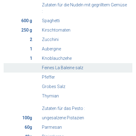
Zutaten für die Nudeln mit gegrilltem Gemüse
:
600 g
Spaghetti
250 g
Kirschtomaten
2
Zucchini
1
Aubergine
1
Knoblauchzehe
Feines La Baleine salz
Pfeffer
Grobes Salz
Thymian
Zutaten für das Pesto :
100g
ungesalzene Pistazien
60g
Parmesan